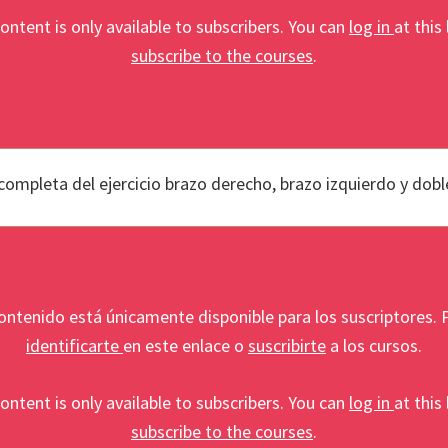
ontent is only available to subscribers. You can
log in
at this 
subscribe to the courses
.
completa del ejercicio brazo derecho, brazo izquierdo y dobl
ontenido está únicamente disponible para los suscriptores.
identificarte
en este enlace o
suscribirte
a los cursos.
ontent is only available to subscribers. You can
log in
at this 
subscribe to the courses
.