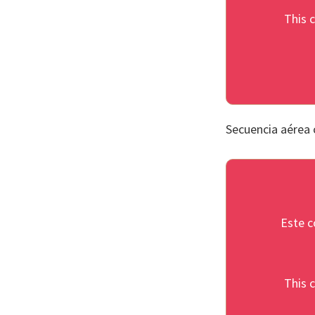
This c
Secuencia aérea 
Este c
This c