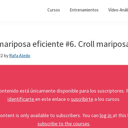
Cursos
Entrenamientos
Vídeo-Análi
ariposa eficiente #6. Croll maripos
22
by
Rafa Aledo
ontenido está únicamente disponible para los suscriptores.
identificarte
en este enlace o
suscribirte
a los cursos.
ontent is only available to subscribers. You can
log in
at this 
subscribe to the courses
.