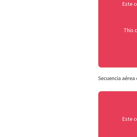
Este c
This c
Secuencia aérea 
Este c