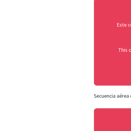
Este c
This c
Secuencia aérea 