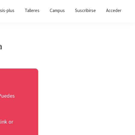
sis-plus
Talleres
Campus
Suscribirse
Acceder
a
 Puedes
link or