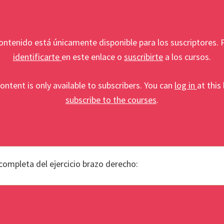
ontenido está únicamente disponible para los suscriptores.
identificarte
en este enlace o
suscribirte
a los cursos.
ontent is only available to subscribers. You can
log in
at this 
subscribe to the courses
.
completa del ejercicio brazo derecho: