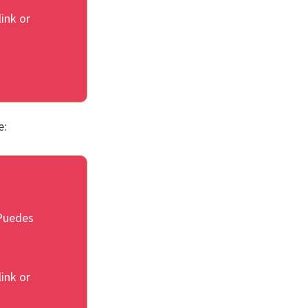
link or
e:
 Puedes
link or