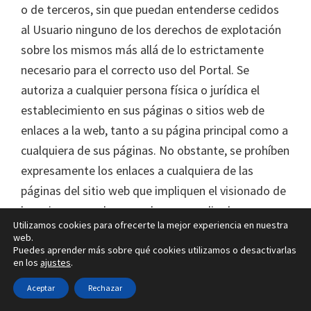
o de terceros, sin que puedan entenderse cedidos
al Usuario ninguno de los derechos de explotación
sobre los mismos más allá de lo estrictamente
necesario para el correcto uso del Portal. Se
autoriza a cualquier persona física o jurídica el
establecimiento en sus páginas o sitios web de
enlaces a la web, tanto a su página principal como a
cualquiera de sus páginas. No obstante, se prohíben
expresamente los enlaces a cualquiera de las
páginas del sitio web que impliquen el visionado de
las mismas en el navegador por medio de marcos o
Utilizamos cookies para ofrecerte la mejor experiencia en nuestra
frames. Todos los contenidos que se muestran en
web.
esta web, así como los infoproductos a la venta
Puedes aprender más sobre qué cookies utilizamos o desactivarlas
en los
ajustes
.
están sujetos y protegidos por los derechos de
Aceptar
Rechazar
propiedad intelectual e industrial. No está