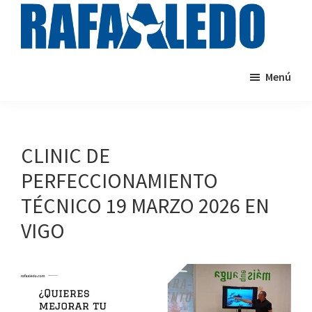
Saltar
al
contenido
rafaaledo.com
Cursos
principal
Menú
de
natación
online
CLINIC DE
PERFECCIONAMIENTO
TÉCNICO 19 MARZO 2026 EN
VIGO