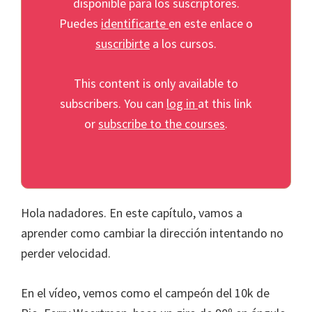
disponible para los suscriptores.
Puedes
identificarte
en este enlace o
suscribirte
a los cursos.
This content is only available to
subscribers. You can
log in
at this link
or
subscribe to the courses
.
Hola nadadores. En este capítulo, vamos a
aprender como cambiar la dirección intentando no
perder velocidad.
En el vídeo, vemos como el campeón del 10k de