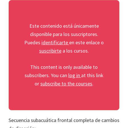
Este contenido está únicamente
disponible para los suscriptores.
Puedes
identificarte
en este enlace o
suscribirte
a los cursos.
This content is only available to
subscribers. You can
log in
at this link
or
subscribe to the courses
.
Secuencia subacuática frontal completa de cambios