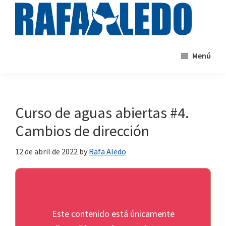
Saltar
al
contenido
rafaaledo.com
Cursos
principal
Menú
de
natación
online
Curso de aguas abiertas #4.
Cambios de dirección
12 de abril de 2022
by
Rafa Aledo
Este contenido está únicamente