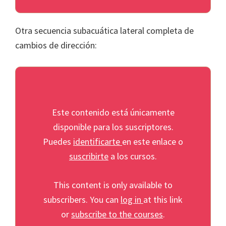
Otra secuencia subacuática lateral completa de
cambios de dirección:
Este contenido está únicamente
disponible para los suscriptores.
Puedes
identificarte
en este enlace o
suscribirte
a los cursos.
This content is only available to
subscribers. You can
log in
at this link
or
subscribe to the courses
.