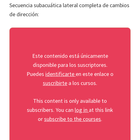
Secuencia subacuática lateral completa de cambios
de dirección:
Este contenido está únicamente
disponible para los suscriptores.
Puedes
identificarte
en este enlace o
suscribirte
a los cursos.
This content is only available to
subscribers. You can
log in
at this link
or
subscribe to the courses
.