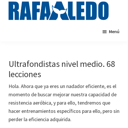
Saltar
al
contenido
rafaaledo.com
Cursos
principal
Menú
de
natación
online
Ultrafondistas nivel medio. 68
lecciones
Hola. Ahora que ya eres un nadador eficiente, es el
momento de buscar mejorar nuestra capacidad de
resistencia aeróbica, y para ello, tendremos que
hacer entrenamientos específicos para ello, pero sin
perder la eficiencia adquirida.