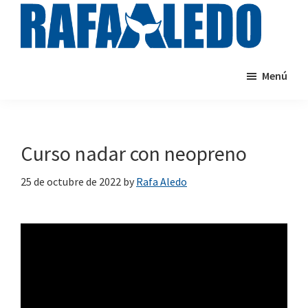
Saltar
al
contenido
rafaaledo.com
Cursos
principal
Menú
de
natación
online
Curso nadar con neopreno
25 de octubre de 2022
by
Rafa Aledo