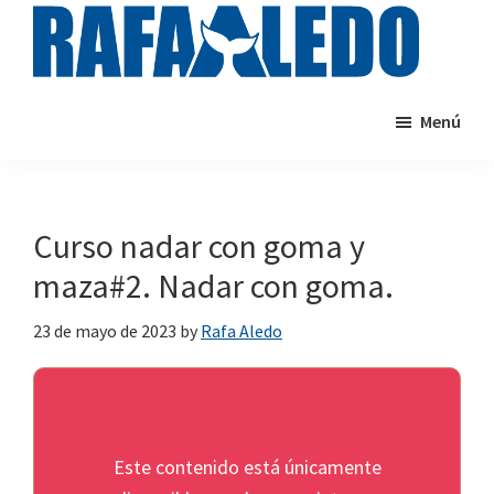
Saltar
al
contenido
rafaaledo.com
Cursos
principal
Menú
de
natación
online
Curso nadar con goma y
maza#2. Nadar con goma.
23 de mayo de 2023
by
Rafa Aledo
Este contenido está únicamente