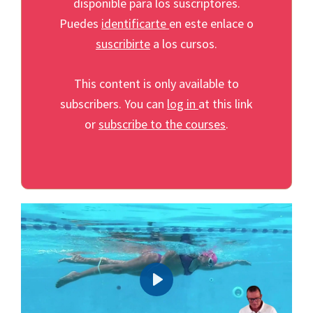
disponible para los suscriptores.
Puedes
identificarte
en este enlace o
suscribirte
a los cursos.
This content is only available to
subscribers. You can
log in
at this link
or
subscribe to the courses
.