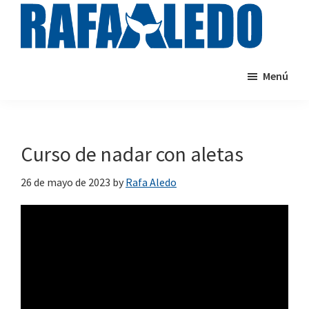
Saltar
al
contenido
rafaaledo.com
Cursos
principal
Menú
de
natación
online
Curso de nadar con aletas
26 de mayo de 2023
by
Rafa Aledo