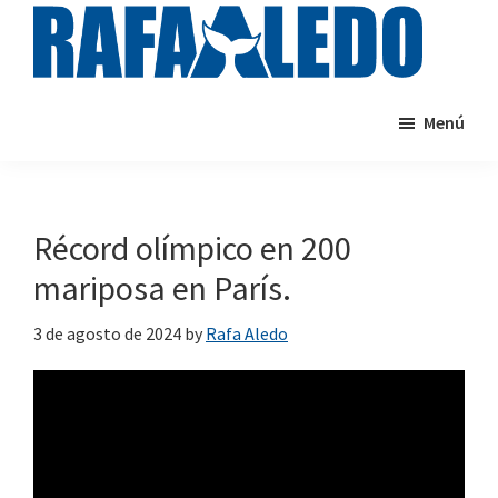
Saltar
al
contenido
rafaaledo.com
Cursos
principal
Menú
de
natación
online
Récord olímpico en 200
mariposa en París.
3 de agosto de 2024
by
Rafa Aledo