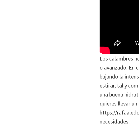
Los calambres no
o avanzado. En c
bajando la inten
estirar, tal y co
una buena hidrata
quieres llevar u
https://rafaaled
necesidades.