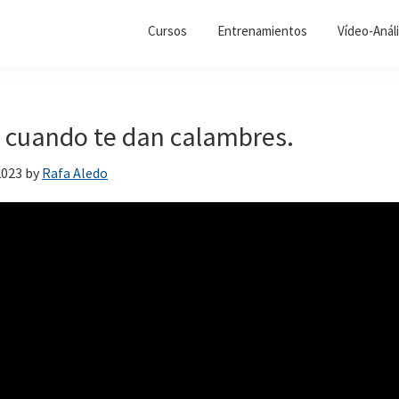
Cursos
Entrenamientos
Vídeo-Análi
 cuando te dan calambres.
2023
by
Rafa Aledo