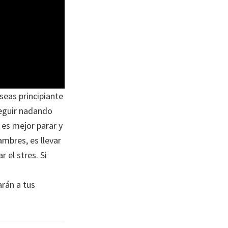
eas principiante
seguir nadando
 es mejor parar y
ambres, es llevar
 el stres. Si
arán a tus