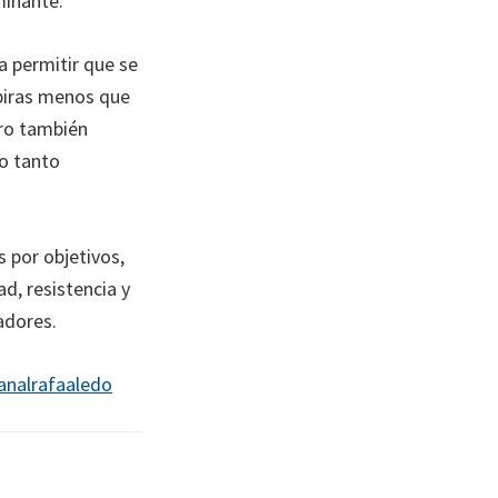
minante.
a permitir que se
spiras menos que
ero también
lo tanto
s por objetivos,
d, resistencia y
adores.
canalrafaaledo