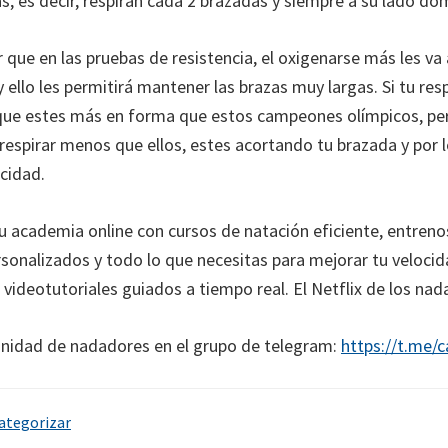
s, es decir, respiran cada 2 brazadas y siempre a su lado do
 que en las pruebas de resistencia, el oxigenarse más les va 
 ello les permitirá mantener las brazas muy largas. Si tu re
 que estes más en forma que estos campeones olímpicos, p
 respirar menos que ellos, estes acortando tu brazada y por 
ocidad.
tu academia online con cursos de natación eficiente, entreno
rsonalizados y todo lo que necesitas para mejorar tu velocida
 videotutoriales guiados a tiempo real. El Netflix de los nad
nidad de nadadores en el grupo de telegram:
https://t.me/
categorizar