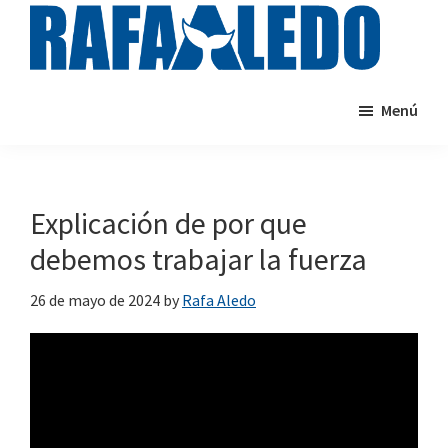
Saltar
al
contenido
rafaaledo.com
Cursos
principal
Menú
de
natación
online
Explicación de por que
debemos trabajar la fuerza
26 de mayo de 2024
by
Rafa Aledo