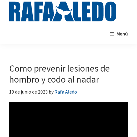
Saltar
al
contenido
rafaaledo.com
Cursos
principal
Menú
de
natación
online
Como prevenir lesiones de
hombro y codo al nadar
19 de junio de 2023
by
Rafa Aledo