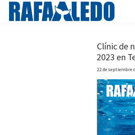
Saltar
Saltar
a
al
la
contenido
rafaaledo.com
Cursos
navegación
principal
de
principal
natación
Clínic de 
online
2023 en Te
22 de septiembre 