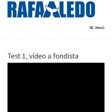
Saltar
al
contenido
rafaaledo.com
Cursos
principal
Menú
de
natación
online
Test 1, vídeo a fondista