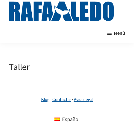
Saltar
al
contenido
rafaaledo.com
Cursos
principal
Menú
de
natación
online
Taller
Blog
·
Contactar
·
Aviso legal
Español