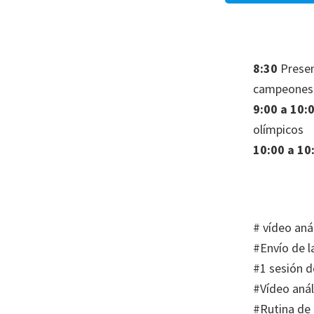
8:30
Present
campeones 
9:00 a 10:
olímpicos
10:00 a 10
# vídeo anál
#Envío de l
#1 sesión d
#Vídeo anál
#Rutina de 