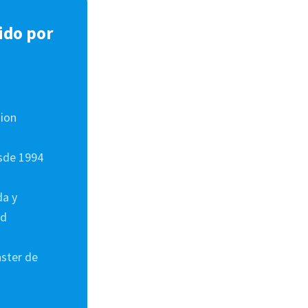
gido por
sion
esde 1994
da y
ad
aster de