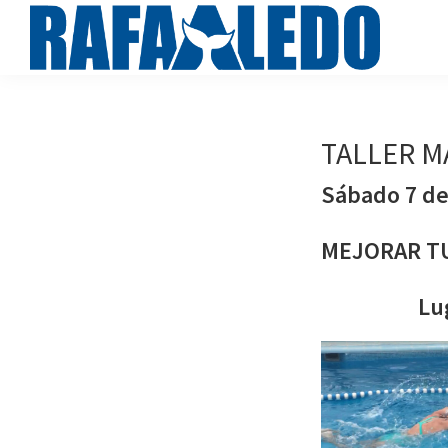
Saltar
Saltar
a
al
la
contenido
rafaaledo.com
Cursos
navegación
principal
de
principal
natación
TALLER M
online
Sábado 7 de
MEJORAR TU
Lu