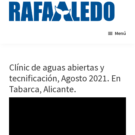
Saltar
al
contenido
rafaaledo.com
Cursos
principal
Menú
de
natación
online
Clínic de aguas abiertas y
tecnificación, Agosto 2021. En
Tabarca, Alicante.