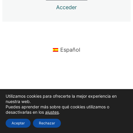
Acceder
10º Semana, full y half ironman
11º Semana, full y half ironman
12º semana, full y half ironman.
Anterior
Siguiente
Español
Utilizamos cookies para ofrecerte la mejor experiencia en
nuestra web.
Puedes aprender más sobre qué cookies utilizamos o
desactivarlas en los
ajustes
.
Aceptar
Rechazar