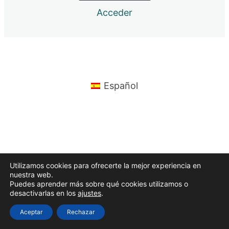
Acceder
10º Semana, full y half ironman
11º Semana, full y half ironman
12º semana, full y half ironman.
Anterior
Siguiente
Español
Utilizamos cookies para ofrecerte la mejor experiencia en
nuestra web.
Puedes aprender más sobre qué cookies utilizamos o
desactivarlas en los
ajustes
.
Aceptar
Rechazar